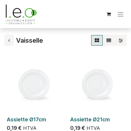
Vaisselle
Assiette Ø17cm
Assiette Ø21cm
0,19
€
0,19
€
HTVA
HTVA